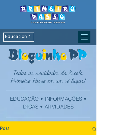
Education 1
B
l
o
g
u
i
n
h
o
P
P
Todas as novidades da Escola
Primeiro Passo em um só lugar!
EDUCAÇÃO • INFORMAÇÕES •
DICAS • ATIVIDADES
Post