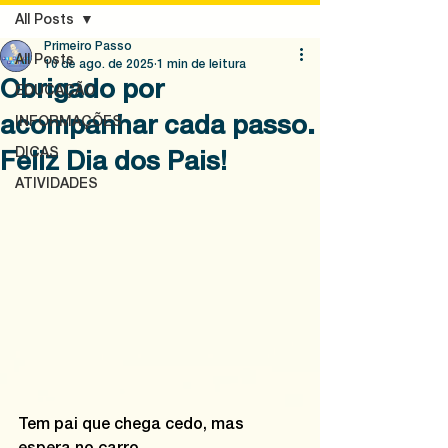
All Posts
Primeiro Passo
All Posts
10 de ago. de 2025
1 min de leitura
Obrigado por
EDUCAÇÃO
acompanhar cada passo.
INFORMAÇÕES
DICAS
Feliz Dia dos Pais!
ATIVIDADES
Tem pai que chega cedo, mas 