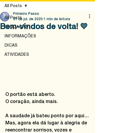
All Posts
Primeiro Passo
All Posts
31 de jul. de 2025
1 min de leitura
Bem-vindos de volta! 💛
EDUCAÇÃO
INFORMAÇÕES
DICAS
ATIVIDADES
O portão está aberto.
O coração, ainda mais.
A saudade já bateu ponto por aqui…
Mas, agora ela dá lugar à alegria de 
reencontrar sorrisos, vozes e 