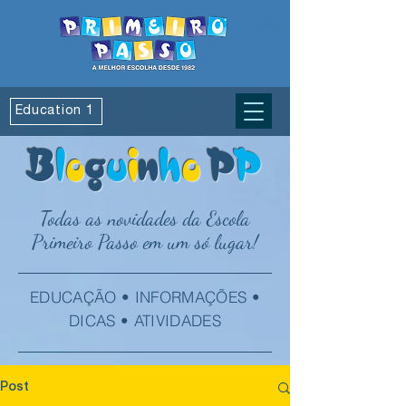
Education 1
B
l
o
g
u
i
n
h
o
P
P
Todas as novidades da Escola
Primeiro Passo em um só lugar!
EDUCAÇÃO • INFORMAÇÕES •
DICAS • ATIVIDADES
Post