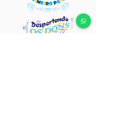
Alfabetização para
o mundo
Uma Escola de criança feliz!