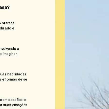
casa?
o oferece 
dizado e 
envolvendo a 
 imaginar, 
uas habilidades 
s e formas de se 
arem desafios e 
lar suas emoções 