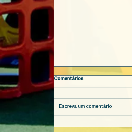
Comentários
Escreva um comentário
Pai: o primeiro herói das
pequenas coisas.