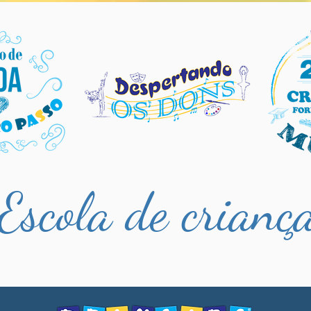
começam com um amigo
esta
do lado.
scola de criança 