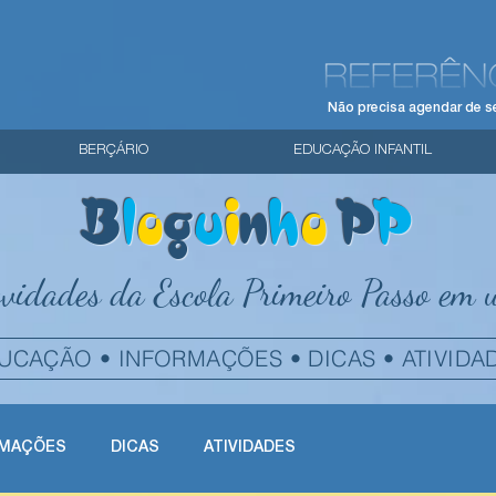
Não precisa agendar de s
BERÇÁRIO
EDUCAÇÃO INFANTIL
B
l
o
g
u
i
n
h
o
P
P
vidades da Escola Primeiro Passo em 
UCAÇÃO • INFORMAÇÕES • DICAS • ATIVIDA
RMAÇÕES
DICAS
ATIVIDADES