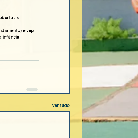
obertas e 
ndamento) e veja 
 infância.
Ver tudo