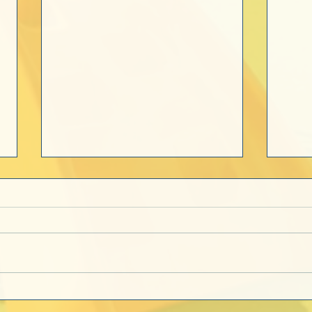
Algumas das melhores
A Co
lembranças da infância
TV. 