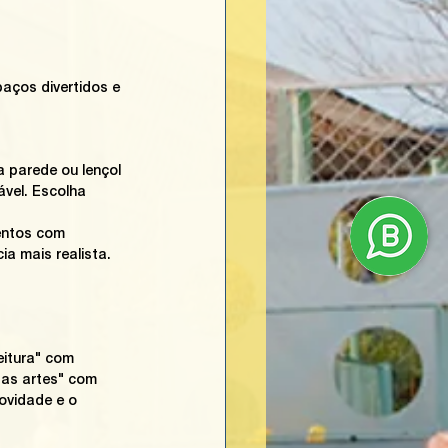
aços divertidos e 
a parede ou lençol 
vel. Escolha 
entos com 
a mais realista. 
itura" com 
das artes" com 
ovidade e o 