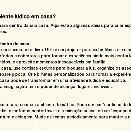
iente lúdico em casa?
para dentro da sua casa. Aqui estão algumas ideias para criar esp
hos:
 dentro de casa
um cinema ao ar livre. Utilize um projetor para exibir filmes em um
ofadas e cobertores para tornar a experiência ainda mais confortá
rtidos, e aproveite momentos inesquecíveis em família.
 casa, use cortinas escuras para bloquear a luz, organize os ass
pare pipoca. Crie bilhetes personalizados para tornar a experiênci
asa pode se transformar em uma atividade lúdica e educativa.
a imaginação tem o poder de alcançar lugares incríveis…
sa para criar um ambiente temático. Pode ser um "cantinho da le
fantis, almofadas confortáveis e iluminação suave, ou um "espaço 
intura e colagem. Mude os temas periodicamente para manter a n