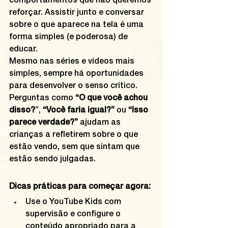
comportamentos que não queremos 
reforçar. Assistir junto e conversar 
sobre o que aparece na tela é uma 
forma simples (e poderosa) de 
educar.
Mesmo nas séries e vídeos mais 
simples, sempre há oportunidades 
para desenvolver o senso crítico. 
Perguntas como 
“O que você achou 
disso?
”,
 “Você faria igual?”
 ou 
“Isso 
parece verdade?”
 ajudam as 
crianças a refletirem sobre o que 
estão vendo, sem que sintam que 
estão sendo julgadas.
Dicas práticas para começar agora:
Use o YouTube Kids com 
supervisão e configure o 
conteúdo apropriado para a 