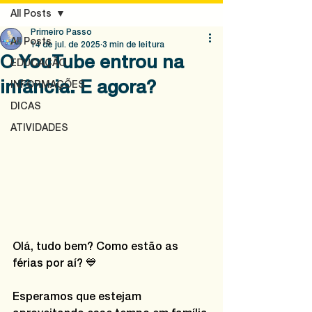
All Posts
Primeiro Passo
All Posts
14 de jul. de 2025
3 min de leitura
O YouTube entrou na
EDUCAÇÃO
infância. E agora?
INFORMAÇÕES
DICAS
ATIVIDADES
Olá, tudo bem? Como estão as 
férias por aí? 💙
Esperamos que estejam 