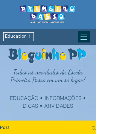
Education 1
B
l
o
g
u
i
n
h
o
P
P
Todas as novidades da Escola
Primeiro Passo em um só lugar!
EDUCAÇÃO • INFORMAÇÕES •
DICAS • ATIVIDADES
Post